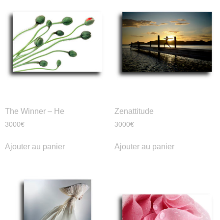
The Winner – He
Zenattitude
3000
€
3000
€
Ajouter au panier
Ajouter au panier