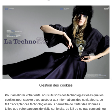
Magazine : Sur la Terre internationnal Stylist: Julie Cerf
Gestion des cookies
Photographer : Ian Abela Models : Elena Shulnikova @
Pour améliorer votre visite, nous utilisons des technologies telles que les
Metropolitan Paris & Bernhard Schabernig @ New Madison
cookies pour stocker et/ou accéder aux informations des navigateurs. Le
Make-up artist : Odile Subra @ Sybille Kleber Hair
fait d'accepter ces technologies nous permettra de traiter des données
designer : Raynald Bernard @ Backstage Paris Studio : Pin-
telles que votre parcours de visite sur le site. Le fait de ne pas consentir ou